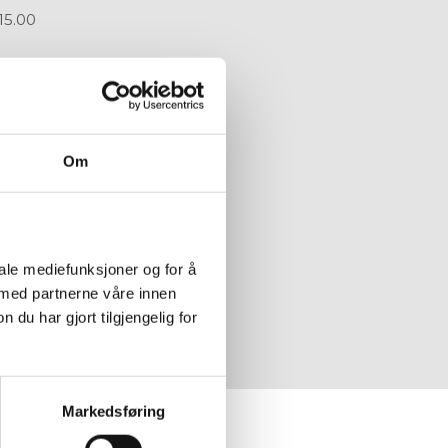
15.00
a@jessheimdyreklinikk.no
E
Om
iale mediefunksjoner og for å
 med partnerne våre innen
u har gjort tilgjengelig for
Markedsføring