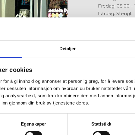
Fredag: 08.00 – 
Lørdag: Stengt
E-POST:
maur
BESTILL TIM
Detaljer
ker cookies
 for å gi innhold og annonser et personlig preg, for å levere sos
deler dessuten informasjon om hvordan du bruker nettstedet vårt,
og analysearbeid, som kan kombinere den med annen informasjon d
 inn gjennom din bruk av tjenestene deres.
Egenskaper
Statistikk