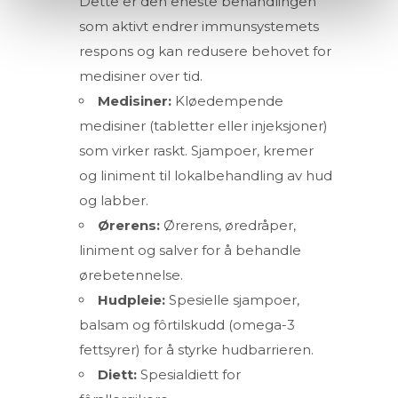
Dette er den eneste behandlingen
som aktivt endrer immunsystemets
respons og kan redusere behovet for
medisiner over tid.
Medisiner:
Kløedempende
medisiner (tabletter eller injeksjoner)
som virker raskt. Sjampoer, kremer
og liniment til lokalbehandling av hud
og labber.
Ørerens:
Ørerens, øredråper,
liniment og salver for å behandle
ørebetennelse.
Hudpleie:
Spesielle sjampoer,
balsam og fôrtilskudd (omega-3
fettsyrer) for å styrke hudbarrieren.
Diett:
Spesialdiett for