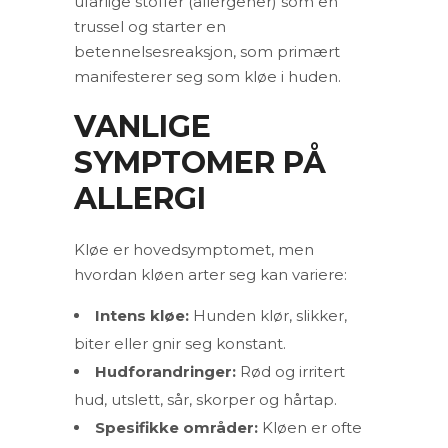
ufarlige stoffer (allergener) som en
trussel og starter en
betennelsesreaksjon, som primært
manifesterer seg som kløe i huden.
VANLIGE
SYMPTOMER PÅ
ALLERGI
Kløe er hovedsymptomet, men
hvordan kløen arter seg kan variere:
Intens kløe:
Hunden klør, slikker,
biter eller gnir seg konstant.
Hudforandringer:
Rød og irritert
hud, utslett, sår, skorper og hårtap.
Spesifikke områder:
Kløen er ofte