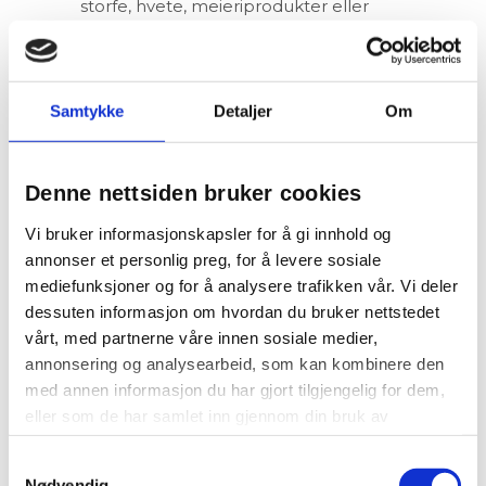
storfe, hvete, meieriprodukter eller
egg. Symptomene vedvarer så lenge
man fôrer med det hunden reagerer
på.
Samtykke
Detaljer
Om
HVA SKAL DU
GJØRE?
Denne nettsiden bruker cookies
Vi bruker informasjonskapsler for å gi innhold og
Oppsøk veterinær.
Det er viktig å få
annonser et personlig preg, for å levere sosiale
stilt riktig diagnose så tidlig som mulig.
mediefunksjoner og for å analysere trafikken vår. Vi deler
Veterinæren vil først utelukke andre
dessuten informasjon om hvordan du bruker nettstedet
årsaker til kløe, slik som parasitter,
vårt, med partnerne våre innen sosiale medier,
soppinfeksjoner eller bakterielle
annonsering og analysearbeid, som kan kombinere den
infeksjoner, før allergiutredningen
med annen informasjon du har gjort tilgjengelig for dem,
starter.
eller som de har samlet inn gjennom din bruk av
tjenestene deres.
UTREDNING OG
Samtykkevalg
Nødvendig