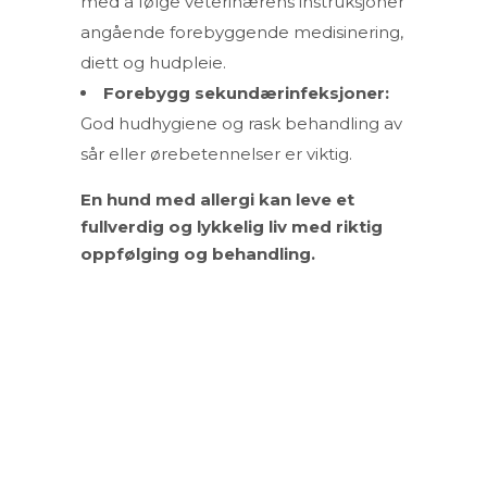
med å følge veterinærens instruksjoner
angående forebyggende medisinering,
diett og hudpleie.
Forebygg sekundærinfeksjoner:
God hudhygiene og rask behandling av
sår eller ørebetennelser er viktig.
En hund med allergi kan leve et
fullverdig og lykkelig liv med riktig
oppfølging og behandling.