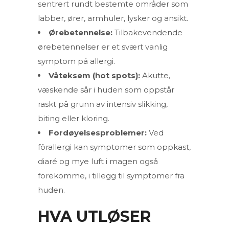
sentrert rundt bestemte områder som
labber, ører, armhuler, lysker og ansikt.
Ørebetennelse:
Tilbakevendende
ørebetennelser er et svært vanlig
symptom på allergi.
Våteksem (hot spots):
Akutte,
væskende sår i huden som oppstår
raskt på grunn av intensiv slikking,
biting eller kloring.
Fordøyelsesproblemer:
Ved
fôrallergi kan symptomer som oppkast,
diaré og mye luft i magen også
forekomme, i tillegg til symptomer fra
huden.
HVA UTLØSER