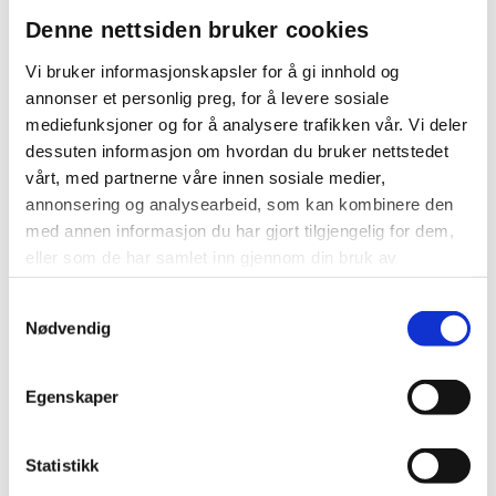
Denne nettsiden bruker cookies
ANNE CHRISTINE STEEN
Vi bruker informasjonskapsler for å gi innhold og
Anne Christine, bedre kjent som Tine
annonser et personlig preg, for å levere sosiale
på klinikken har lang erfaring med dyr,
mediefunksjoner og for å analysere trafikken vår. Vi deler
og driver selv oppdrett av engelsk
dessuten informasjon om hvordan du bruker nettstedet
setter og jack russel terrier. Hun har
vårt, med partnerne våre innen sosiale medier,
arbeidet som assistent ved klinikken i
annonsering og analysearbeid, som kan kombinere den
lang tid og er et solid medlem av […]
med annen informasjon du har gjort tilgjengelig for dem,
eller som de har samlet inn gjennom din bruk av
tjenestene deres.
Samtykkevalg
Nødvendig
Egenskaper
Statistikk