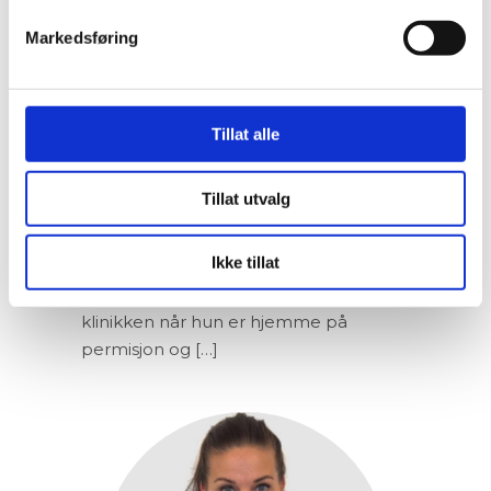
Markedsføring
MAYLEN K. ENGEBRETSEN
Tillat alle
Maylen har arbeidet som
klinikkassistent ved både klinikken på
Tillat utvalg
Jessheim og i Maura i mange år. Nå
studerer hun veterinærmedisin ved
Ikke tillat
University of Veterinary Medicine and
Pharmacy i Košice, og arbeider ved
klinikken når hun er hjemme på
permisjon og […]